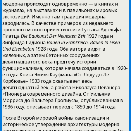
модерна происходят одновременно — в книгах и
журналах, на выставках и в павильонах
мировых
экспозиций. Именно там традиция модерна
зародилась. В качестве примеров из недавнего
прошлого можно привести книги Густава Адольфа
Платца
Die
Baukunst
Der
Neuesten
Zeit
1927 года и
Зигфрида Гидиона
Ваиеп
In
Frankreich
.
Ваиеп
In
Eisen
Und
Eisenbeton
1928 года. Оба автора видят в
железных, а затем бетонных сооружениях
девятнадцатого века предтечу истории
функционализма, которая начала создаваться в 1920-
е годы. Книга Эмиля Кауфмана «От Леду до Ле
Корбюзье» 1933 года охватывает весь
девятнадцатый век, а работа Николауса Певзнера
«Пионеры современного дизайна. От Уильяма
Морриса до Вальтера Гропиуса», опубликованная в
1936 году, описывает период с 1850 до 1914 года.
После Второй мировой войны канонизация и
историческое утверждение архитектуры модерна
продолжилось, к примеру, в таких трактатах как
La