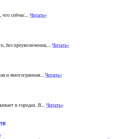
 что сейчас...
Читать»
о, без преувеличения,...
Читать»
ая и многогранная...
Читать»
ивает в городах. В...
Читать»
тур