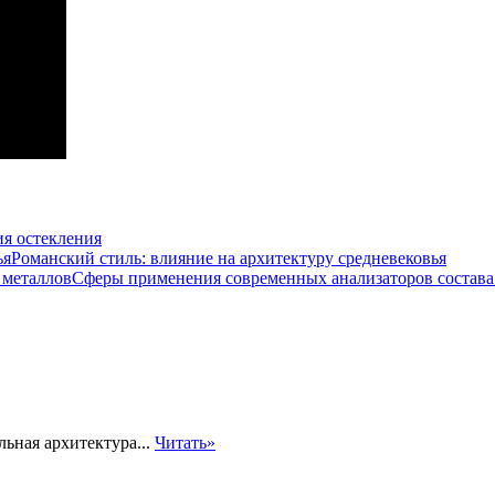
я остекления
Романский стиль: влияние на архитектуру средневековья
Сферы применения современных анализаторов состава
льная архитектура...
Читать»