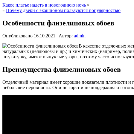
Какое платье надеть в новогоднюю ночь
»
«
Почему двери с экошпоном пользуются популярностью
Особенности флизелиновых обоев
Опубликовано
16.10.2021
|
Автор:
admin
В качестве отделочных ма
натуральных (целлюлозы и др.) и химических (например, поли
штукатурку, имеют выпуклые узоры, поэтому часто используют
Преимущества флизелиновых обоев
Отделочный материал имеет хорошие показатели плотности и 
небольшие неровности. Они не горят и не поддерживают огонь.