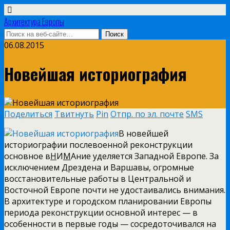
Архитектура Европы
06.08.2015
Новейшая историография
Поделиться
Твитнуть
Pin
Отпр. по эл. почте
SMS
В новейшей
историографии послевоенной реконструкции
основное в
Н
И
М
Ание уделяется Западной Европе. За
исключением Дрездена и Варшавы, огромные
восстановительные работы в Центральной и
Восточной Европе почти не удостаивались внимания.
В архитектуре и городском планировании Европы
периода реконструкции основной интерес — в
особенности
в первые годы — сосредоточивался на