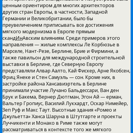
ценным ориентиром для многих архитекторов
других стран Европы, в частности, Западной
Германии и Великобритании, было бы
преувеличением приписывать все достижения
мягкого модернизма в Европе прямым
сканд
Ин
Авским влияниям. Среди примеров этого
направления — жилые комплексы Ле Корбюзье в
Марселе, Нант-Резе, Берлине, Брие и Фирмини, а
также павильон для международной строительной
выставки в Берлине, где Северную Европу
представляли Алвар Аалто, Кай Фискер, Арне Якобсен,
Фриц Янеке и Стен Самуэль — сон. Кроме них, в
застройке района Хансавиэртель в Берлине
принимали участие Лучано Бальдессари, Ван ден
Брук и Бакема, Вернер Дютгман, Эгон Ай — ерман,
Вальтер Гропиус, Василий Лукхардт, Оскар Нимейер,
Зеп Руф и Макс Таут. Высотные здания «Ромео и
Джульетта» Ханса Шаруна в Штутгарте и проекты
Луччикенти и Монако в Риме также могут
рассматриваться в контексте того же мягкого