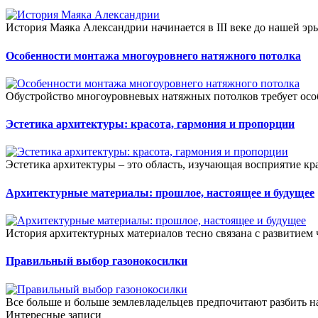
История Маяка Александрии начинается в III веке до нашей эры
Особенности монтажа многоуровнего натяжного потолка
Обустройство многоуровневых натяжных потолков требует особ
Эстетика архитектуры: красота, гармония и пропорции
Эстетика архитектуры – это область, изучающая восприятие кр
Архитектурные материалы: прошлое, настоящее и будущее
История архитектурных материалов тесно связана с развитием 
Правильный выбор газонокосилки
Все больше и больше землевладельцев предпочитают разбить на 
Интересные записи