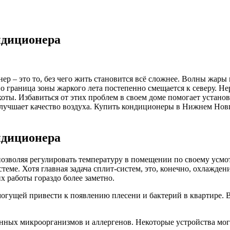
ндиционера
ер – это то, без чего жить становится всё сложнее. Волны жары
но граница зоны жаркого лета постепенно смещается к северу. 
хоты. Избавиться от этих проблем в своем доме помогает устан
улучшает качество воздуха. Купить кондиционеры в Нижнем Нов
ндиционера
зволяя регулировать температуру в помещении по своему усмот
теме. Хотя главная задача сплит-систем, это, конечно, охлажден
 работы гораздо более заметно.
огущей привести к появлению плесени и бактерий в квартире. 
нных микроорганизмов и аллергенов. Некоторые устройства могу