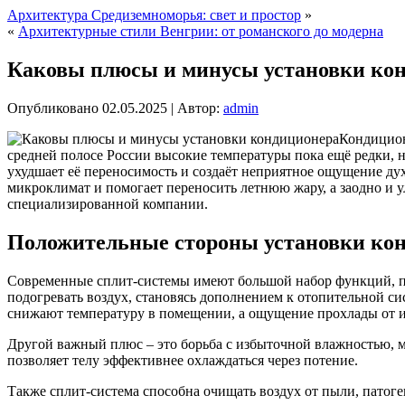
Архитектура Средиземноморья: свет и простор
»
«
Архитектурные стили Венгрии: от романского до модерна
Каковы плюсы и минусы установки ко
Опубликовано
02.05.2025
|
Автор:
admin
Кондицион
средней полосе России высокие температуры пока ещё редки, 
ухудшает её переносимость и создаёт неприятное ощущение ду
микроклимат и помогает переносить летнюю жару, а заодно и 
специализированной компании.
Положительные стороны установки ко
Современные сплит-системы имеют большой набор функций, по
подогревать воздух, становясь дополнением к отопительной сис
снижают температуру в помещении, а ощущение прохлады от их
Другой важный плюс – это борьба с избыточной влажностью, м
позволяет телу эффективнее охлаждаться через потение.
Также сплит-система способна очищать воздух от пыли, патоге