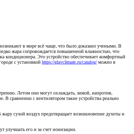
 возникают в мире всё чаще, что было доказано учеными. В
Нередко жара сопровождается повышенной влажностью, что
овка кондиционера. Это устройство обеспечивает комфортный
городе с установкой
https://glavclimate.ru/catalog/
можно в
рению. Летом они могут охлаждать, зимой, напротив,
ие. В сравнении с вентилятором такие устройства реально
В жару сухой воздух предотвращает возникновение духоты и
т улучшать его и за счет ионизации.