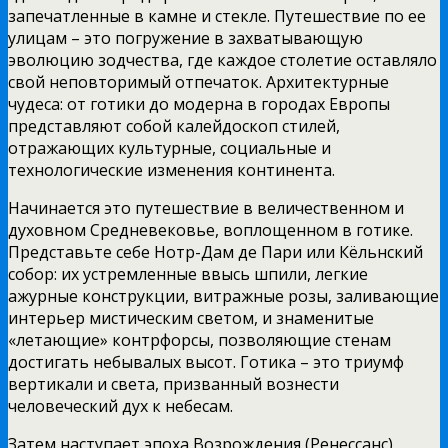
запечатленные в камне и стекле. Путешествие по ее
улицам – это погружение в захватывающую
эволюцию зодчества, где каждое столетие оставляло
свой неповторимый отпечаток. Архитектурные
чудеса: от готики до модерна в городах Европы
представляют собой калейдоскоп стилей,
отражающих культурные, социальные и
технологические изменения континента.
Начинается это путешествие в величественном и
духовном Средневековье, воплощенном в готике.
Представьте себе Нотр-Дам де Пари или Кёльнский
собор: их устремленные ввысь шпили, легкие
ажурные конструкции, витражные розы, заливающие
интерьер мистическим светом, и знаменитые
«летающие» контрфорсы, позволяющие стенам
достигать небывалых высот. Готика – это триумф
вертикали и света, призванный вознести
человеческий дух к небесам.
Затем наступает эпоха Возрождения (Ренессанс),