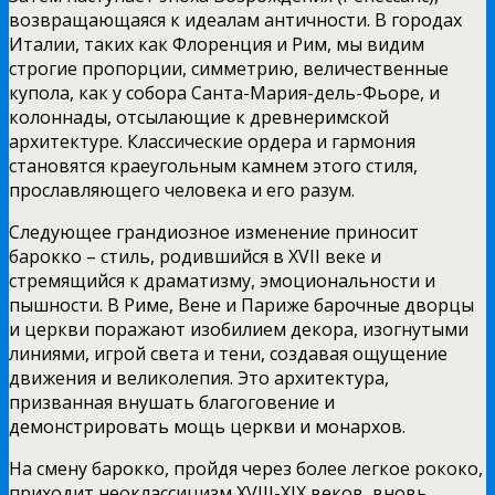
возвращающаяся к идеалам античности. В городах
Италии, таких как Флоренция и Рим, мы видим
строгие пропорции, симметрию, величественные
купола, как у собора Санта-Мария-дель-Фьоре, и
колоннады, отсылающие к древнеримской
архитектуре. Классические ордера и гармония
становятся краеугольным камнем этого стиля,
прославляющего человека и его разум.
Следующее грандиозное изменение приносит
барокко – стиль, родившийся в XVII веке и
стремящийся к драматизму, эмоциональности и
пышности. В Риме, Вене и Париже барочные дворцы
и церкви поражают изобилием декора, изогнутыми
линиями, игрой света и тени, создавая ощущение
движения и великолепия. Это архитектура,
призванная внушать благоговение и
демонстрировать мощь церкви и монархов.
На смену барокко, пройдя через более легкое рококо,
приходит неоклассицизм XVIII-XIX веков, вновь