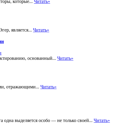
кторы, которые...
Читать»
гер, является...
Читать»
ии
ктированию, основанный...
Читать»
ми, отражающими...
Читать»
 одна выделяется особо — не только своей...
Читать»