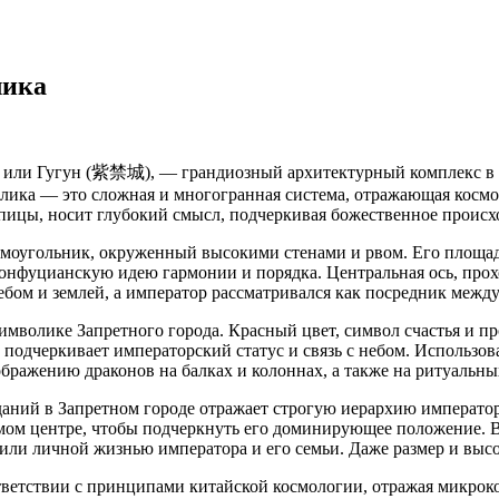
лика
, или Гугун (紫禁城), — грандиозный архитектурный комплекс в 
мволика — это сложная и многогранная система, отражающая кос
епицы, носит глубокий смысл, подчеркивая божественное происх
угольник, окруженный высокими стенами и рвом. Его площадь со
нфуцианскую идею гармонии и порядка. Центральная ось, проход
ебом и землей, а император рассматривался как посредник межд
имволике Запретного города. Красный цвет, символ счастья и пр
, подчеркивает императорский статус и связь с небом. Использ
бражению драконов на балках и колоннах, а также на ритуальны
аний в Запретном городе отражает строгую иерархию императорс
амом центре, чтобы подчеркнуть его доминирующее положение. В
 или личной жизнью императора и его семьи. Даже размер и выс
тветствии с принципами китайской космологии, отражая микрок