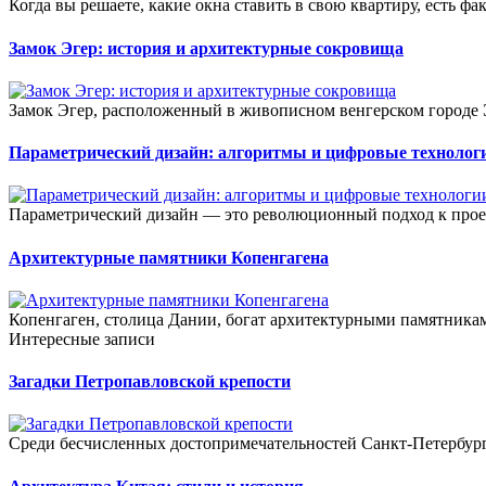
Когда вы решаете, какие окна ставить в свою квартиру, есть фа
Замок Эгер: история и архитектурные сокровища
Замок Эгер, расположенный в живописном венгерском городе Э
Параметрический дизайн: алгоритмы и цифровые технолог
Параметрический дизайн — это революционный подход к прое
Архитектурные памятники Копенгагена
Копенгаген, столица Дании, богат архитектурными памятника
Интересные записи
Загадки Петропавловской крепости
Среди бесчисленных достопримечательностей Санкт-Петербурга