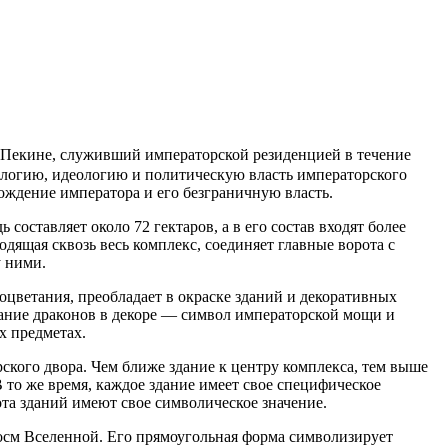
Пекине, служивший императорской резиденцией в течение
мологию, идеологию и политическую власть императорского
ождение императора и его безграничную власть.
ставляет около 72 гектаров, а в его состав входят более
ящая сквозь весь комплекс, соединяет главные ворота с
у ними.
оцветания, преобладает в окраске зданий и декоративных
ование драконов в декоре — символ императорской мощи и
х предметах.
кого двора. Чем ближе здание к центру комплекса, тем выше
 то же время, каждое здание имеет свое специфическое
ота зданий имеют свое символическое значение.
осм Вселенной. Его прямоугольная форма символизирует