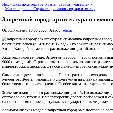
Индийская архитектура: храмы, дворцы, мавзолеи
»
«
Микеланджело: Скульптор, живописец, архитектор
Запретный город: архитектура и симво
Опубликовано
10.05.2025
|
Автор:
admin
Запретный город
почти пяти веков (с 1420 по 1912 год). Его архитектура и си
Китая. Каждый элемент, от расположения зданий до цвета чер
Архитектурное величие: Запретный город — это огромный прямо
9000 помещений. Строго симметричная композиция отражает ко
императорским дворцом. Эта ось символизирует связь между н
Символика цвета и материалов: Цвет играет ключевую роль в с
элементов. Желтая черепица, используемая на главных зданиях
божественного происхождения. Особое внимание уделяется изо
Значение планировки и расположения зданий: Расположение зд
статус его обитателей. Императорский дворец расположен в с
назначение, связанное с ритуалами, государственными делами,
Космологическая модель: Запретный город был построен в соо