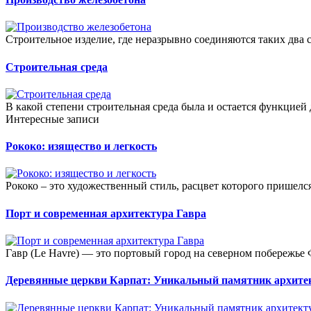
Строительное изделие, где неразрывно соединяются таких два 
Строительная среда
В какой степени строительная среда была и остается функцией 
Интересные записи
Рококо: изящество и легкость
Рококо – это художественный стиль, расцвет которого пришелс
Порт и современная архитектура Гавра
Гавр (Le Havre) — это портовый город на северном побережье
Деревянные церкви Карпат: Уникальный памятник арх