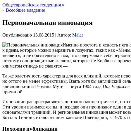
Общеевропейская тенденция
»
«
Всеобщее владение
Первоначальная инновация
Опубликовано
13.08.2015
|
Автор:
Malar
Именно простота и ясность пяти 
к идеям, которые можно выразить в лозунгах, таких как «Мень
меняется, и не обязательно в том, что содержала в себе
первонач
поэтому солнцезащитные жалюзи, которые Ле Корбюзье проект
климатом отнюдь не славятся —
Та же эластичность характерна для всех влияний, которые не
но оттого не менее эффективны. Взять хотя бы английский сел
влиянию книги Германа Муте — зиуса 1904 года
Das
Englische
причиной.
Инновации распространяются не только концентрически, но з
Эти уровни взаимосвязаны, и нередко они проникают один в др
основателями традиций. И региональная инновация может воз
Ботта в Тичино, италоязычном кантоне Швейцарии, в 1970-х го
Похожие публикации