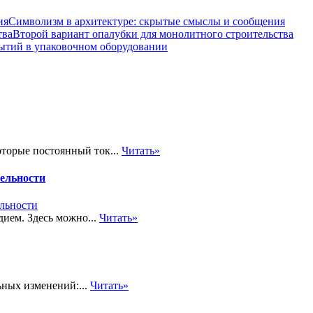
Символизм в архитектуре: скрытые смыслы и сообщения
Второй вариант опалубки для монолитного строительства
ытий в упаковочном оборудовании
оторые постоянный ток...
Читать»
ельности
дием. Здесь можно...
Читать»
ьных изменений:...
Читать»