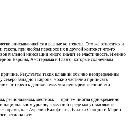
легко вписывающейся в разные контексты. Это же относится и
 текста, при любом переносе их в другой контекст что-то
ервоначальной инновации много значит ее эластичность. Именно
верной Европы, Амстердама и Глазго, которые солнечным
й причине. Результаты таких влияний обычно неопределенны,
уру северо-западной Европы можно частично приписать
анее интереса к данной теме, чем непосредственной его
ом, региональном, местном, — причем иногда одновременно.
и национальном уровне, в местной среде могут выглядеть
итекторами, как Аурелио Кальфетти, Луиджи Сноцци и Марио
ого регионализма».