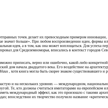
отправных точек делает их превосходным примером инновации, 
ше значит больше». При любом воспроизведении идеи, формы или
альная идея, а в том, как она может воплощаться. Для успеха п
ировал для Средиземноморья, вписались в контекст городов Се
возможно приписать, верно или ошибочно, какой-либо конкретно
ьский дом начала двадцатого века. Его воздействие на архитект
Haus
, хотя книга могла быть скорее знаком существовавшего и р
ачастую и на нескольких уровнях — международном, национальн
угой. Те, кто должны считаться имитаторами на европейском ил
ыметь международный эффект, как это произошло с такими арх
дах; впоследствии их творчество получило название «критическ