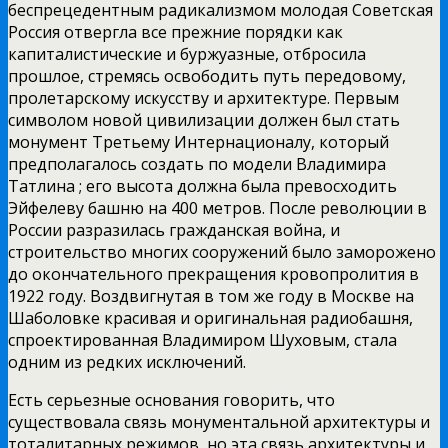
беспрецедентным
радикализмом молодая Советская
Россия отвергла все прежние порядки как
капиталистические и буржуазные, отбросила
прошлое, стремясь освободить путь передовому,
пролетарскому искусству и архитектуре. Первым
символом новой цивилизации должен был стать
монумент Третьему Интернационалу, который
предполагалось создать по модели Владимира
Татлина ; его высота должна была превосходить
Эйфелеву башню на 400 метров. После революции в
России разразилась гражданская война, и
строительство многих сооружений было заморожено
до окончательного прекращения кровопролития в
1922 году. Воздвигнутая в том же году в Москве на
Шаболовке красивая и оригинальная радиобашня,
спроектированная Владимиром Шуховым, стала
одним из редких исключений.
Есть серьезные основания говорить, что
существовала связь монументальной архитектуры и
тоталитарных режимов, но эта связь архитектуры и