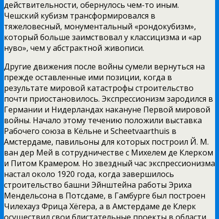
действительности, обернулось чем-то иным.
Чешский кубизм трансформировался в
тяжеловесный, монументальный «рондокубизм»,
который больше заимствовал у классицизма и «ар
нуво», чем у абстрактной живописи.
Другие движения после войны сумели вернуться на
прежде оставленные ими позиции, когда в
результате мировой катастрофы строительство
почти приостановилось. Экспрессионизм зародился в
Германии и Нидерландах накануне Первой мировой
войны. Начало этому течению положили выставка
Рабочего союза в Кёльне и Scheetvaarthuis в
Амстердаме, павильоны для которых построил Й. М.
ван дер Мей в сотрудничестве с Михелем де Клерком
и Питом Крамером. Но звездный час экспрессионизма
настал около 1920 года, когда завершилось
строительство башни Эйнштейна работы Эриха
Мендельсона в Потсдаме, в Гамбурге был построен
Чилехауз Фрица Хёгера, а в Амстердаме де Клерк
осуществил свои блистательные проекты в области