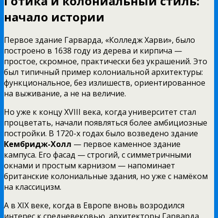
Готика и колониальный стиль:
начало истории
Первое здание Гарварда, «Колледж Харви», было
построено в 1638 году из дерева и кирпича —
простое, скромное, практически без украшений. Это
был типичный пример колониальной архитектуры:
функциональное, без излишеств, ориентированное
на выживание, а не на величие.
Но уже к концу XVIII века, когда университет стал
процветать, начали появляться более амбициозные
постройки. В 1720-х годах было возведено здание
Кембридж-Холл
— первое каменное здание
кампуса. Его фасад — строгий, с симметричными
окнами и простым карнизом — напоминает
британские колониальные здания, но уже с намёком
на классицизм.
А в XIX веке, когда в Европе вновь возродился
интерес к средневековью, архитекторы Гарварда