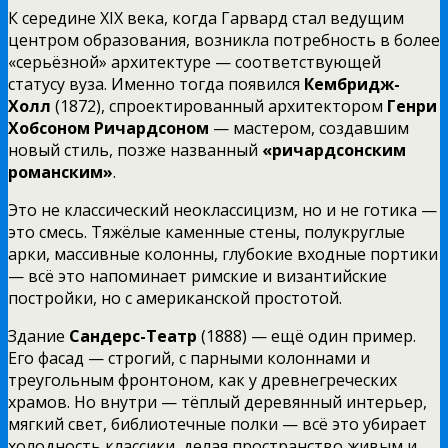
К середине XIX века, когда Гарвард стал ведущим
центром образования, возникла потребность в более
«серьёзной» архитектуре — соответствующей
статусу вуза. Именно тогда появился
Кембридж-
Холл
(1872), спроектированный архитектором
Генри
Хобсоном Ричардсоном
— мастером, создавшим
новый стиль, позже названный
«ричардсонским
романским»
.
Это не классический неоклассицизм, но и не готика —
это смесь. Тяжёлые каменные стены, полукруглые
арки, массивные колонны, глубокие входные портики
— всё это напоминает римские и византийские
постройки, но с американской простотой.
Здание
Сандерс-Театр
(1888) — ещё один пример.
Его фасад — строгий, с парными колоннами и
треугольным фронтоном, как у древнегреческих
храмов. Но внутри — тёплый деревянный интерьер,
мягкий свет, библиотечные полки — всё это убирает
холодность классики, делая пространство живым и