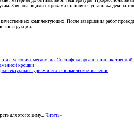
евает материал до оптимальной температуры. Профессиональные
русам. Завершающими штрихами становятся установка декоратив
качественных комплектующих. После завершения работ проводи
не конструкции.
Специфика организации экстренной 
аменной крошки
рхитектурный туризм и его экономическое значение
ть для этого: зиму...
Читать»