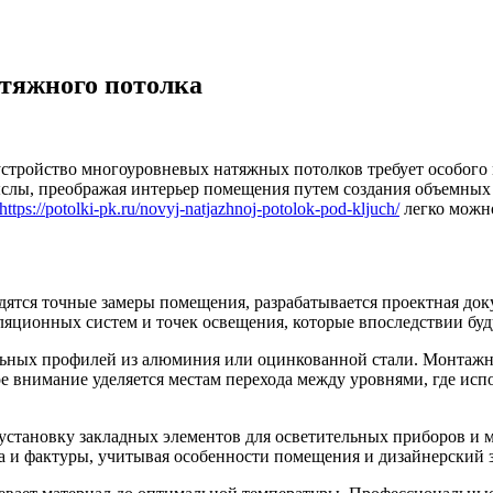
атяжного потолка
стройство многоуровневых натяжных потолков требует особого 
слы, преображая интерьер помещения путем создания объемных 
https://potolki-pk.ru/novyj-natjazhnoj-potolok-pod-kljuch/
легко можн
дятся точные замеры помещения, разрабатывается проектная док
ционных систем и точек освещения, которые впоследствии буд
льных профилей из алюминия или оцинкованной стали. Монтажн
е внимание уделяется местам перехода между уровнями, где исп
установку закладных элементов для осветительных приборов и м
а и фактуры, учитывая особенности помещения и дизайнерский 