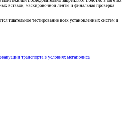
 монтажники последовательно закрепляют полотно в багетах,
ных вставок, маскировочной ленты и финальная проверка
тся тщательное тестирование всех установленных систем и
эвакуации транспорта в условиях мегаполиса