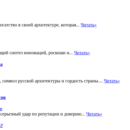
огатство в своей архитектуре, которая...
Читать»
щий синтез инноваций, роскоши и...
Читать»
ра
символ русской архитектуры и гордость страны....
Читать»
сов
 серьезный удар по репутации и доверию...
Читать»
а?