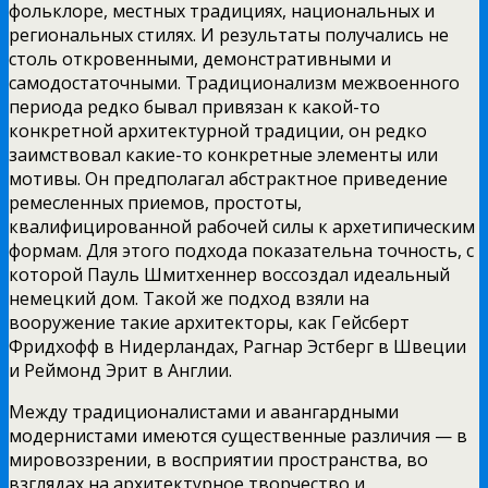
фольклоре,
местных традициях, национальных и
региональных стилях. И результаты получались не
столь откровенными, демонстративными и
самодостаточными. Традиционализм межвоенного
периода редко бывал привязан к какой-то
конкретной архитектурной традиции, он редко
заимствовал какие-то конкретные элементы или
мотивы. Он предполагал абстрактное приведение
ремесленных приемов, простоты,
квалифицированной рабочей силы к архетипическим
формам. Для этого подхода показательна точность, с
которой Пауль Шмитхеннер воссоздал идеальный
немецкий дом. Такой же подход взяли на
вооружение такие архитекторы, как Гейсберт
Фридхофф в Нидерландах, Рагнар Эстберг в Швеции
и Реймонд Эрит в Англии.
Между традиционалистами и авангардными
модернистами имеются существенные различия — в
мировоззрении, в восприятии пространства, во
взглядах на архитектурное творчество и