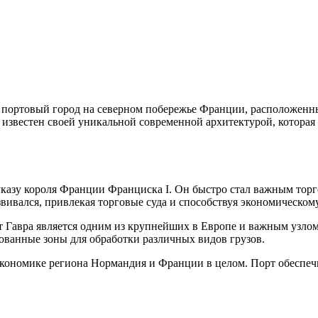
о портовый город на северном побережье Франции, расположенн
известен своей уникальной современной архитектурой, которая
 указу короля Франции Франциска I. Он быстро стал важным то
вивался, привлекая торговые суда и способствуя экономическому
рт Гавра является одним из крупнейших в Европе и важным узло
рованные зоны для обработки различных видов грузов.
 экономике региона Нормандия и Франции в целом. Порт обеспеч