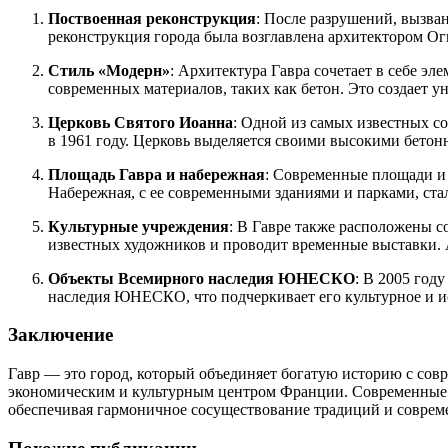
Поствоенная реконструкция
: После разрушений, вызва
реконструкция города была возглавлена архитектором О
Стиль «Модерн»
: Архитектура Гавра сочетает в себе э
современных материалов, таких как бетон. Это создает 
Церковь Святого Иоанна
: Одной из самых известных с
в 1961 году. Церковь выделяется своими высокими бето
Площадь Гавра и набережная
: Современные площади и 
Набережная, с ее современными зданиями и парками, ста
Культурные учреждения
: В Гавре также расположены 
известных художников и проводит временные выставки. А
Объекты Всемирного наследия ЮНЕСКО
: В 2005 год
наследия ЮНЕСКО, что подчеркивает его культурное и и
Заключение
Гавр — это город, который объединяет богатую историю с со
экономическим и культурным центром Франции. Современные з
обеспечивая гармоничное сосуществование традиций и соврем