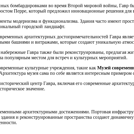
нных бомбардировками во время Второй мировой войны, Гавр б
гюстом Перре, который предложил инновационные решения для в
лементы модернизма и функционализма. Здания часто имеют про
уникальный городской ландшафт.
овременных архитектурных достопримечательностей Гавра явля
нными башнями и витражами, которые создают уникальную атмос
набережные Гавра также были реконструированы, предлагая жит
ла популярным местом для встреч и культурных мероприятий.
современные культурные учреждения, такие как
Музей современн
рхитектура музея сама по себе является интересным примером 
у исторический центр Гавра, включая его современные архитект
сторическое значение.
временными архитектурными достижениями. Портовая инфрастру
дания и реконструированные пространства создают динамичную 
енности.