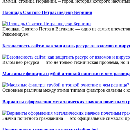
Амман, столица Иордании, – город, история которого насчиты
Площадь Святого Петра: шедевр Бернини
Площадь Святого Петра в Ватикане — одно из самых впечатля
Рекомендуем
Безопасность сайта: как защитить ресурс от взломов и виру
Взлом веб-ресурса — это не только техническая проблема, но и
Масляные фильтры грубой и тонкой очистки: в чем разниц
Основные различия между этими типами фильтров связаны с к
Варианты оформления металлических значков почетным г
Значки почётного гражданина — это официальные символы при
Преимущества игрового автомата sizzling hot