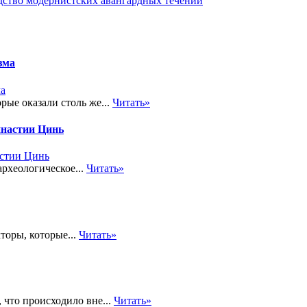
дство модернистских авангардных течений
зма
рые оказали столь же...
Читать»
инастии Цинь
рхеологическое...
Читать»
кторы, которые...
Читать»
 что происходило вне...
Читать»