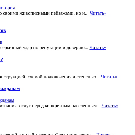
о своими живописными пейзажами, но и...
Читать»
сов
 серьезный удар по репутации и доверию...
Читать»
а?
онструкцией, схемой подключения и степенью...
Читать»
ражданам
знания заслуг перед конкретным населенным...
Читать»
лечений в онлайн-казино. Среди множества...
Читать»