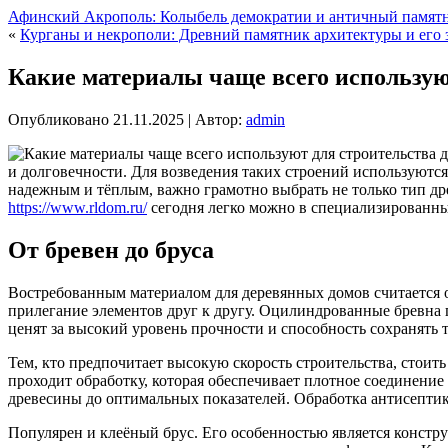
Афинский Акрополь: Колыбель демократии и античный памят
«
Курганы и некрополи: Древний памятник архитектуры и его 
Какие материалы чаще всего использую
Опубликовано
21.11.2025
|
Автор:
admin
и долговечности. Для возведения таких строений используютс
надежным и тёплым, важно грамотно выбрать не только тип дре
https://www.rldom.ru/
сегодня легко можно в специализированн
От бревен до бруса
Востребованным материалом для деревянных домов считается
прилегание элементов друг к другу. Оцилиндрованные бревна 
ценят за высокий уровень прочности и способность сохранять т
Тем, кто предпочитает высокую скорость строительства, стоит
проходит обработку, которая обеспечивает плотное соединени
древесины до оптимальных показателей. Обработка антисепти
Популярен и клеёный брус. Его особенностью является констр