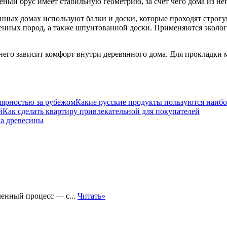
ный брус имеет стабильную геометрию, за счёт чего дома из не
нных домах используют балки и доски, которые проходят строгу
венных пород, а также шпунтованной доски. Применяются экол
 него зависит комфорт внутри деревянного дома. Для прокладки
Какие русские продукты пользуются наиб
Как сделать квартиру привлекательной для покупателей
а древесины
ленный процесс — с...
Читать»