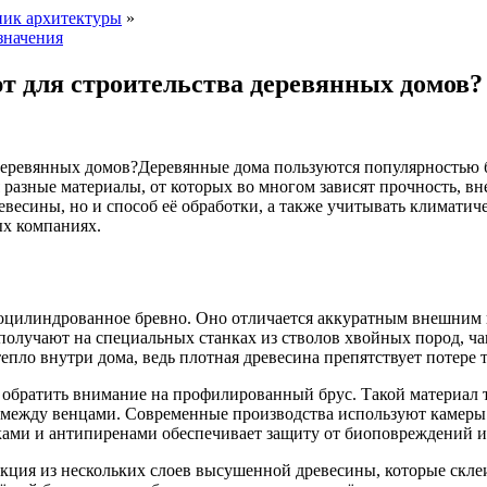
ник архитектуры
»
значения
т для строительства деревянных домов?
Деревянные дома пользуются популярностью б
я разные материалы, от которых во многом зависят прочность, 
весины, но и способ её обработки, а также учитывать климатиче
ых компаниях.
 оцилиндрованное бревно. Оно отличается аккуратным внешним
получают на специальных станках из стволов хвойных пород, ча
епло внутри дома, ведь плотная древесина препятствует потере 
ь обратить внимание на профилированный брус. Такой материал 
е между венцами. Современные производства используют камеры 
ками и антипиренами обеспечивает защиту от биоповреждений и
укция из нескольких слоев высушенной древесины, которые скл