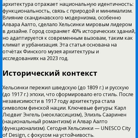
архитектура отражает национальную идентичность:
функциональность, связь с природой и минимализм.
Влияние скандинавского модернизма, особенно
Алвара Аалто, сделало Хельсинки мировым лидером
в дизайне. Город сохраняет 40% исторических зданий,
но адаптируется к современным вызовам, таким как
климат и урбанизация. Эта статья основана на
отчётах Финского музея архитектуры и
исследованиях на 2023 год.
Исторический контекст
Хельсинки пережил шведскую (до 1809 г.) и русскую
(до 1917 г.) эпохи, что сформировало его стиль. После
независимости в 1917 году архитектура стала
символом финской нации. Ключевые фигуры: Карл
Людвиг Энгель (неоклассицизм), Элиэль Сааринен
(национальный романтизм) и Алвар Аалто
(функционализм). Сегодня Хельсинки — UNESCO City
of Design, с фокусом на устойчивость.