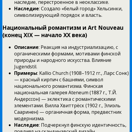
наследие, перестроенное в неоклассике.
Наследие
: Создало «белый город» Хельсинки,
символизирующий порядок и власть.
Национальный романтизм и Art Nouveau
(конец XIX — начало XX века)
Описание
: Реакция на индустриализацию, с
органическими формами, мотивами финской
природы и народного искусства. Влияние
Jugendstil.
Примеры
: Kallio Church (1908–1912 гг., Ларс Сонк)
— красный кирпич с башнями, символ
национального романтизма. Финская
национальная галерея Ateneum (1887 г., Т.Й.
Андерссон) — эклектика с романтическими
элементами. Вилла Хвиттрёск (1902 г., Элиэль
Сааринен) — органичная форма, предвестник
модернизма.
Наследие
: Подчеркнул финскую идентичность,
повлиял на скандинавский дизайн.