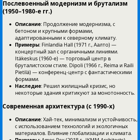
Послевоенный модернизм и брутализм
(1950–1980-е гг.)
Описание
: Продолжение модернизма, с
бетоном и крупными формами,
адаптированными к северному климату.
Примеры
: Finlandia Hall (1971 г., Аалто) —
концертный зал с органичными линиями.
Itäkeskus (1960-е) — торговый центр в
бруталистском стиле. Dipoli (1966 г., Reima и Raili
Pietilä) — конференц-центр с фантастическими
формами.
Наследие
: Решил жилищный кризис, но
некоторые здания критикуют за монотонность.
Современная архитектура (с 1990-х)
Описание
: Хай-тек, минимализм и устойчивость,
с использованием технологий и экологичных
материалов. Влияние глобализации и климата.
Примеры
: Amos Rex (2018 г., JKMM Architects) —