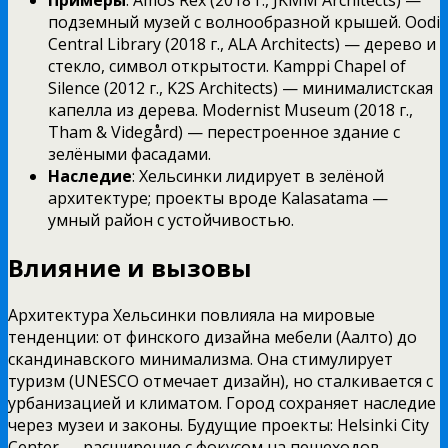
подземный музей с волнообразной крышей. Oodi
Central Library (2018 г., ALA Architects) — дерево и
стекло, символ открытости. Kamppi Chapel of
Silence (2012 г., K2S Architects) — минималистская
капелла из дерева. Modernist Museum (2018 г.,
Tham & Videgård) — перестроенное здание с
зелёными фасадами.
Наследие
: Хельсинки лидирует в зелёной
архитектуре; проекты вроде Kalasatama —
умный район с устойчивостью.
Влияние и вызовы
Архитектура Хельсинки повлияла на мировые
тенденции: от финского дизайна мебели (Аалто) до
скандинавского минимализма. Она стимулирует
туризм (UNESCO отмечает дизайн), но сталкивается с
урбанизацией и климатом. Город сохраняет наследие
через музеи и законы. Будущие проекты: Helsinki City
Center — расширение с фокусом на пешеходов.