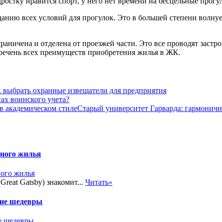
одростку нравится спорт, у него нет времени на бесцельные прогу
анию всех условий для прогулок. Это в большей степени волнует
граничена и отделена от проезжей части. Это все проводят зас
речень всех преимуществ приобретения жилья в ЖК.
 выбрать охранные извещатели для предприятия
сах воинского учета?
Старый университет Гарварда: гармоничн
дного жилья
reat Gatsby) знакомит...
Читать»
кие шедевры