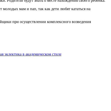
лки. Родители будут знать о месте нахождения своего ребенка.
 молодых мам и пап, так как дети любят кататься на
тройщики при осуществлении комплексного возведения
ая эклектика в академическом стиле