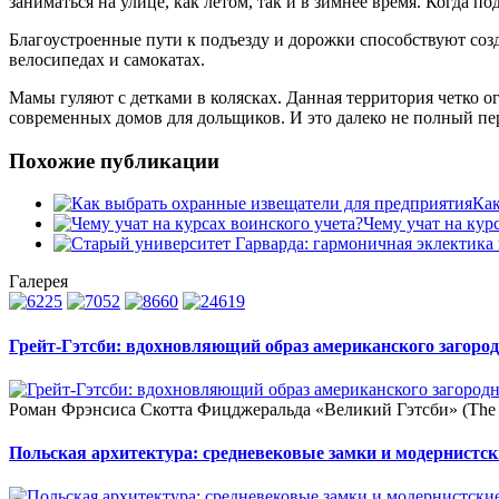
заниматься на улице, как летом, так и в зимнее время. Когда п
Благоустроенные пути к подъезду и дорожки способствуют созд
велосипедах и самокатах.
Мамы гуляют с детками в колясках. Данная территория четко о
современных домов для дольщиков. И это далеко не полный пе
Похожие публикации
Как
Чему учат на кур
Галерея
Грейт-Гэтсби: вдохновляющий образ американского загоро
Роман Фрэнсиса Скотта Фицджеральда «Великий Гэтсби» (The G
Польская архитектура: средневековые замки и модернистс