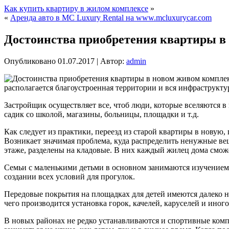
Как купить квартиру в жилом комплексе
»
«
Аренда авто в MC Luxury Rental на www.mcluxurycar.com
Достоинства приобретения квартиры в
Опубликовано
01.07.2017
|
Автор:
admin
располагается благоустроенная территории и вся инфраструкту
Застройщик осуществляет все, чтоб люди, которые вселяются в
садик со школой, магазины, больницы, площадки и т.д.
Как следует из практики, переезд из старой квартиры в новую,
Возникает значимая проблема, куда распределить ненужные вещ
этаже, разделены на кладовые. В них каждый жилец дома смож
Семьи с маленькими детьми в основном занимаются изучением
создании всех условий для прогулок.
Передовые покрытия на площадках для детей имеются далеко не 
чего производится установка горок, качелей, каруселей и иног
В новых районах не редко устанавливаются и спортивные ком