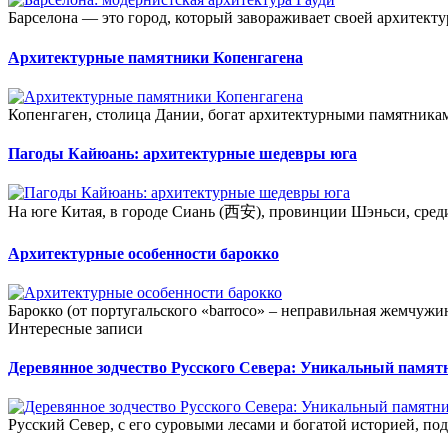
Барселона — это город, который завораживает своей архитекту
Архитектурные памятники Копенгагена
Копенгаген, столица Дании, богат архитектурными памятника
Пагоды Кайюань: архитектурные шедевры юга
На юге Китая, в городе Сиань (西安), провинции Шэньси, сред
Архитектурные особенности барокко
Барокко (от португальского «barroco» – неправильная жемчужина
Интересные записи
Деревянное зодчество Русского Севера: Уникальный памят
Русский Север, с его суровыми лесами и богатой историей, по