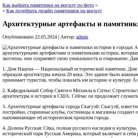
Как выбрать памятники на могилу по фото
»
«
Как подобрать дизайн памятников на могилу
Архитектурные артефакты и памятники
Опубликовано
22.05.2024
|
Автор:
admin
архитектурными артефактами и памятниками истории, которые о
заселены, они сохраняют свою уникальность и очарование. Дав
1. Дом Нацена — Национальный исторический памятник: Дом Н
образцом архитектуры начала 20 века. Это здание было важны
принимает туристов, чтобы показать им историю и культуру Ал
2. Кафедральный Собор Святого Михаила в Ситке: Строительств
архитектуры и истории в США. Сейчас он продолжает служить
3. Архитектурные артефакты города Скагуэй: Скагуэй, извес
постройки, старинные клубы, гостиницы и магазины создают о
напоминающие об историческом прошлом города.
4. Долина Русская: Сitкa, полная русского наследия и культу
исторический парк Русская Америка, который включает в себя