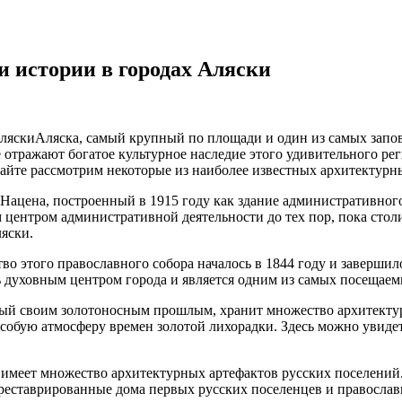
 истории в городах Аляски
Аляска, самый крупный по площади и один из самых зап
тражают богатое культурное наследие этого удивительного регио
айте рассмотрим некоторые из наиболее известных архитектурны
ацена, построенный в 1915 году как здание административного
м центром административной деятельности до тех пор, пока сто
яски.
о этого православного собора началось в 1844 году и завершило
 духовным центром города и является одним из самых посещаем
тный своим золотоносным прошлым, хранит множество архитекту
собую атмосферу времен золотой лихорадки. Здесь можно увидет
ры, имеет множество архитектурных артефактов русских поселен
 реставрированные дома первых русских поселенцев и правосла