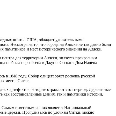
оведных штатов США, обладает удивительными
на. Несмотря на то, что города на Аляске не так давно были
х памятников и мест исторического значения на Аляске.
 центра для территории Аляски, является прекрасным
лица не была перенесена в Джуно. Сегодня Дом Нацена
сь в 1848 году. Собор олицетворяет роскошь русской
ых мест в Ситке.
рных артефактов, которые отражают этот период. Деревянные
ь как восстановленные здания, так и памятники истории,
ий. Самым известным из них является Национальный
вные церкви. Прогуливаясь по улочкам Ситки, можно