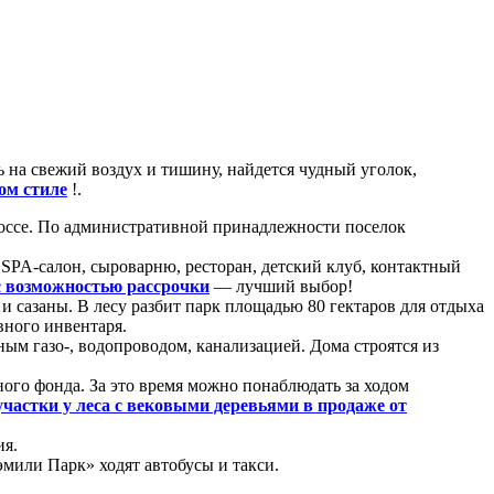
 на свежий воздух и тишину, найдется чудный уголок,
ом стиле
!.
оссе. По административной принадлежности поселок
 SPA-салон, сыроварню, ресторан, детский клуб, контактный
с возможностью рассрочки
— лучший выбор!
и сазаны. В лесу разбит парк площадью 80 гектаров для отдыха
вного инвентаря.
ым газо-, водопроводом, канализацией. Дома строятся из
ного фонда. За это время можно понаблюдать за ходом
участки у леса с вековыми деревьями в продаже от
ия.
мили Парк» ходят автобусы и такси.