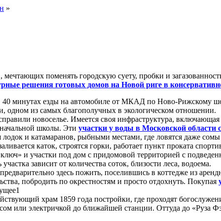
ан
»
 мечтающих поменять городскую суету, пробки и загазованность
урные решения готовых домов на Новой риге в консервативн
в 40 минутах езды на автомобиле от МКАД по Ново-Рижскому ш
и, одном из самых благополучных в экологическом отношении.
 справили новоселье. Имеется своя инфраструктура, включающая
, начальной школы. Эти
участки у воды в Московской области 
лодок и катамаранов, рыбными местами, где ловятся даже сомы 
аливается каток, строятся горки, работает пункт проката спорти
 ключ» и участки под дом с придомовой территорией с подведенн
участка зависит от количества соток, близости леса, водоема.
 предварительно здесь пожить, поселившись в коттедже из аренд
ьства, побродить по окрестностям и просто отдохнуть. Покупая
дущее1
ействующий храм 1859 года постройки, где проходят богослужен
сом или электричкой до ближайшей станции. Оттуда до «Руза Фэ