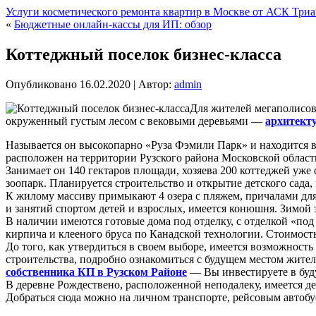
Услуги косметического ремонта квартир в Москве от АСК Три
«
Бюджетные онлайн-кассы для ИП: обзор
Коттеджный поселок бизнес-класса
Опубликовано
16.02.2020
|
Автор:
admin
Для жителей мегаполисов,
окруженный густым лесом с вековыми деревьями —
архитект
Называется он высокопарно «Руза Фэмили Парк» и находится 
расположен на территории Рузского района Московской област
Занимает он 140 гектаров площади, хозяева 200 коттеджей уже
зоопарк. Планируется строительство и открытие детского сада
К жилому массиву примыкают 4 озера с пляжем, причалами для 
и занятий спортом детей и взрослых, имеется конюшня. Зимой з
В наличии имеются готовые дома под отделку, с отделкой «под
кирпича и клееного бруса по Канадской технологии. Стоимость 
До того, как утвердиться в своем выборе, имеется возможность
строительства, подробно ознакомиться с будущем местом жител
собственника КП в Рузском Районе
— Вы инвестируете в бу
В деревне Рождествено, расположенной неподалеку, имеется д
Добраться сюда можно на личном транспорте, рейсовым автобу