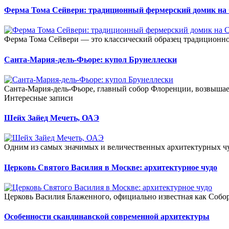
Ферма Тома Сейвери: традиционный фермерский домик на 
Ферма Тома Сейвери — это классический образец традиционног
Санта-Мария-дель-Фьоре: купол Брунеллески
Санта-Мария-дель-Фьоре, главный собор Флоренции, возвышает
Интересные записи
Шейх Зайед Мечеть, ОАЭ
Одним из самых значимых и величественных архитектурных чуд
Церковь Святого Василия в Москве: архитектурное чудо
Церковь Василия Блаженного, официально известная как Собор
Особенности скандинавской современной архитектуры