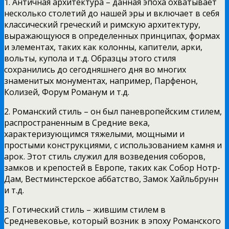
1. Античная архитектура – данная эпоха охватывает
несколько столетий до нашей эры и включает в себя
классический греческий и римскую архитектуру,
выражающуюся в определенных принципах, формах
и элементах, таких как колонны, капители, арки,
вольты, купола и т.д. Образцы этого стиля
сохранились до сегодняшнего дня во многих
знаменитых монументах, например, Парфенон,
Колизей, Форум Романум и т.д.
2. Романский стиль – он был паневропейским стилем,
распространенным в Средние века,
характеризующимся тяжелыми, мощными и
простыми конструкциями, с использованием камня и
арок. Этот стиль служил для возведения соборов,
замков и крепостей в Европе, таких как Собор Нотр-
Дам, Вестминстерское аббатство, Замок Хайльбрунн
и т.д.
3. Готический стиль – жившим стилем в
Средневековье, который возник в эпоху Романского