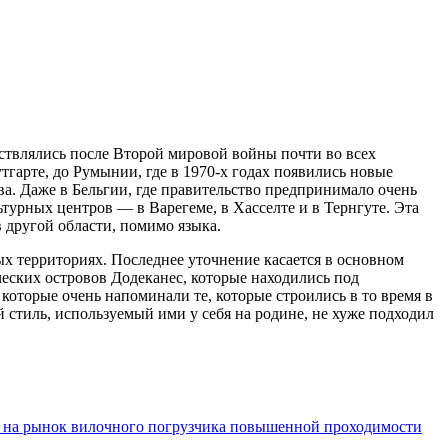
ествлялись после Второй мировой войны почти во всех
гарте, до Румынии, где в 1970-х годах появились новые
а. Даже в Бельгии, где правительство предпринимало очень
турных центров — в Варегеме, в Хасселте и в Тернгуте. Эта
 другой области, помимо языка.
х территориях. Последнее уточнение касается в основном
ческих островов Додеканес, которые находились под
 которые очень напоминали те, которые строились в то время в
 стиль, используемый ими у себя на родине, не хуже подходил
и на рынок вилочного погрузчика повышенной проходимости