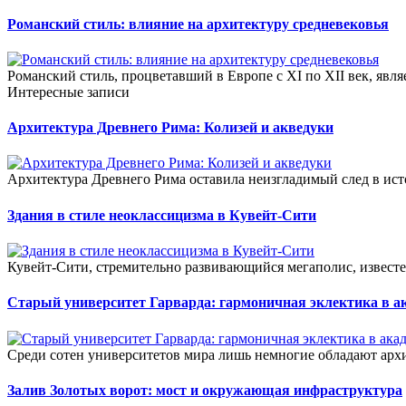
Романский стиль: влияние на архитектуру средневековья
Романский стиль, процветавший в Европе с XI по XII век, явля
Интересные записи
Архитектура Древнего Рима: Колизей и акведуки
Архитектура Древнего Рима оставила неизгладимый след в ис
Здания в стиле неоклассицизма в Кувейт-Сити
Кувейт-Сити, стремительно развивающийся мегаполис, известе
Старый университет Гарварда: гармоничная эклектика в а
Среди сотен университетов мира лишь немногие обладают архи
Залив Золотых ворот: мост и окружающая инфраструктура