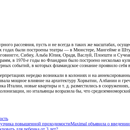
ного рассеяния, пусть и не всегда в таких же масштабах, осущ
-х годах были построены театры — в Мюнстере, Мангейме и Штут
говингге, Сибиу, Альба Юлия, Орадя, Васлуй, Плоешти и Сучеав
амм, в 1970-е годы во Фландрии было построено несколько куль
рных событий, в которых фламандское сознание проявило себя в
ерпретациях нередко возникали в колониях и на аннексированны
зывала мощное влияние на архитектуру Хорватии, Албании и гре
ка Италии, новые квартиры и т. д. разместились в сооружениях,
олонизации, но итальянцы возразила бы, что средиземноморский
ость
Maximal объявила о введени
кровать для ребенка от 3 лет?