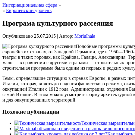
Интернациональная сфера
»
«
Европейский уровень
Програма культурного рассеяния
Опубликовано
25.07.2015
|
Автор:
Morlulhala
Подобные программы культур
европейских странах, от Западной Германии, где в 1950—1960
театры в таких городах,
как Крайова, Галаци, Александрия, Тэр
мало — в сравнении с другими странами — строительных прогр
строительная программа была одним из первых и редких культу
Темы, определявшие ситуацию в странах Европы, в разных инт
Италии, которая, вплоть до падения фашистского режима, ока
оккупацией Италии с 1912 года. Администрация, отделения Бан
самой Италии. В этом можно усмотреть форму архитектурной к
и для оккупированных территорий.
Похожие публикации
Техническая выразительн
Как выбрать 