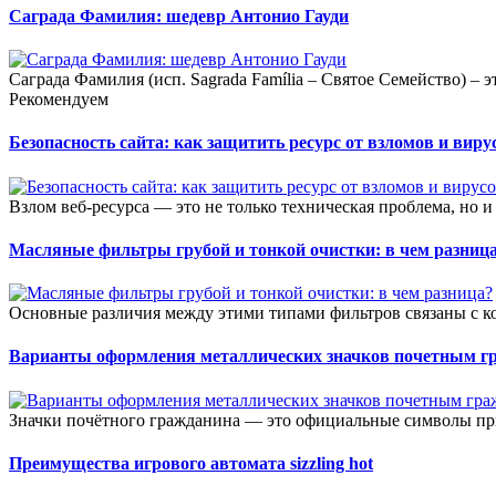
Саграда Фамилия: шедевр Антонио Гауди
Саграда Фамилия (исп. Sagrada Família – Святое Семейство) – э
Рекомендуем
Безопасность сайта: как защитить ресурс от взломов и виру
Взлом веб-ресурса — это не только техническая проблема, но и
Масляные фильтры грубой и тонкой очистки: в чем разниц
Основные различия между этими типами фильтров связаны с к
Варианты оформления металлических значков почетным г
Значки почётного гражданина — это официальные символы при
Преимущества игрового автомата sizzling hot