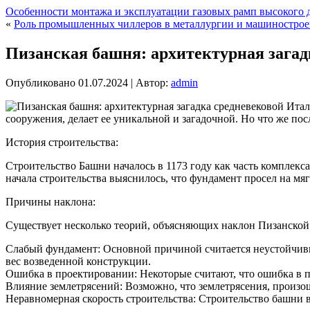
Особенности монтажа и эксплуатации газовых рамп высокого 
«
Роль промышленных чиллеров в металлургии и машиностро
Пизанская башня: архитектурная загад
Опубликовано
01.07.2024
|
Автор:
admin
сооружения, делает ее уникальной и загадочной. Но что же по
История строительства:
Строительство Башни началось в 1173 году как часть комплекса
начала строительства выяснилось, что фундамент просел на мя
Причины наклона:
Существует несколько теорий, объясняющих наклон Пизанской
Слабый фундамент: Основной причиной считается неустойчивы
вес возведенной конструкции.
Ошибка в проектировании: Некоторые считают, что ошибка в 
Влияние землетрясений: Возможно, что землетрясения, произош
Неравномерная скорость строительства: Строительство башни в