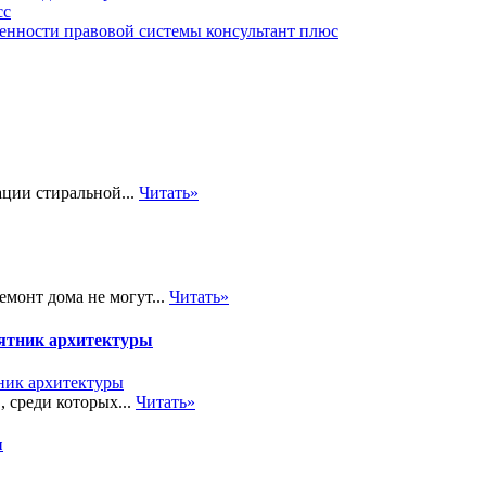
сс
енности правовой системы консультант плюс
ации стиральной...
Читать»
монт дома не могут...
Читать»
ятник архитектуры
 среди которых...
Читать»
ы