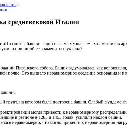
давления
»
ении
ка средневековой Италии
Пизанская башня – один из самых узнаваемых памятников арх
служило причиной ее знаменитого уклона?
 зданий Пизанского собора. Башня задумывалась как колокольня, 
гкой почве. Это вызвало неравномерное оседание основания и н
 башни:
й грунт, на котором была построена башня. Слабый фундамент,
проектировании могла привести к неравномерному распределени
едшие в регионе в 1283 и 1453 годах, усилили наклон башни.
елось неравномерно, что могло привести к неравномерной нагру