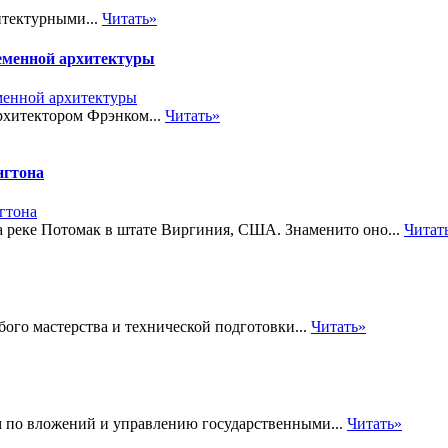
итектурными...
Читать»
ременной архитектуры
рхитектором Фрэнком...
Читать»
нгтона
а реке Потомак в штате Виргиния, США. Знаменито оно...
Читат
ого мастерства и технической подготовки...
Читать»
 по вложений и управлению государственными...
Читать»