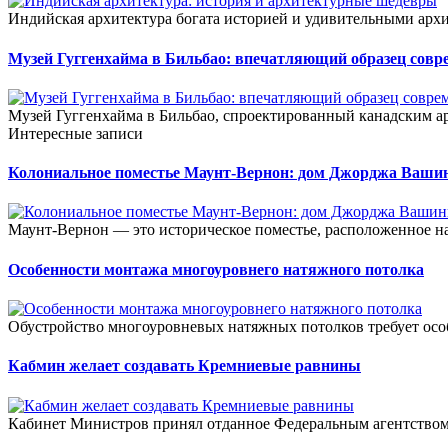
Индийская архитектура богата историей и удивительными арх
Музей Гуггенхайма в Бильбао: впечатляющий образец сов
Музей Гуггенхайма в Бильбао, спроектированный канадским а
Интересные записи
Колониальное поместье Маунт-Вернон: дом Джорджа Ваши
Маунт-Вернон — это историческое поместье, расположенное н
Особенности монтажа многоуровнего натяжного потолка
Обустройство многоуровневых натяжных потолков требует особ
Кабмин желает создавать Кремниевые равнины
Кабинет Министров принял отданное Федеральным агентством