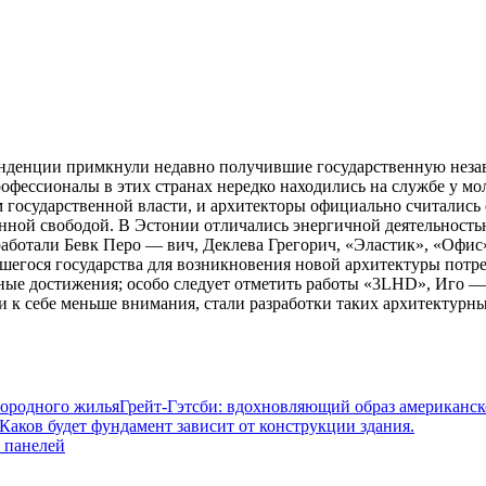
нденции примкнули недавно получившие государственную незав
офессионалы в этих странах нередко находились на службе у м
м государственной
власти, и архитекторы официально считались
ной свободой. В Эстонии отличались энергичной деятельностью 
аботали Бевк Перо — вич, Деклева Грегорич, «Эластик», «Офис»
шегося государства для возникновения новой архитектуры потре
ьные достижения; особо следует отметить работы «3LHD», Иго 
и к себе меньше внимания, стали разработки таких архитектур
Грейт-Гэтсби: вдохновляющий образ американск
Каков будет фундамент зависит от конструкции здания.
 панелей