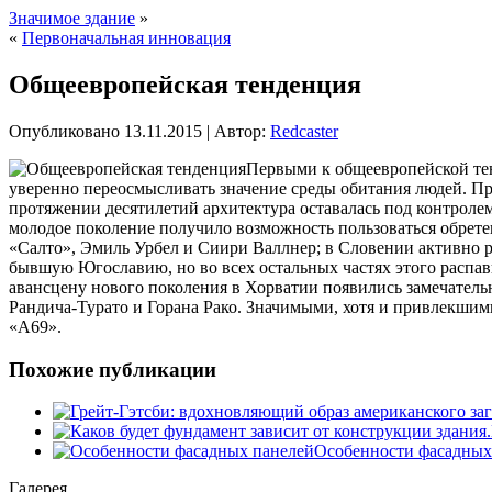
Значимое здание
»
«
Первоначальная инновация
Общеевропейская тенденция
Опубликовано
13.11.2015
|
Автор:
Redcaster
Первыми к общеевропейской те
уверенно переосмысливать значение среды обитания людей. Пр
протяжении десятилетий архитектура оставалась под контроле
молодое поколение получило возможность пользоваться обретен
«Салто», Эмиль Урбел и Сиири Валлнер; в Словении активно р
бывшую Югославию, но во всех остальных частях этого распав
авансцену нового поколения в Хорватии появились замечател
Рандича-Турато и Горана Рако. Значимыми, хотя и привлекшим
«А69».
Похожие публикации
Особенности фасадных
Галерея