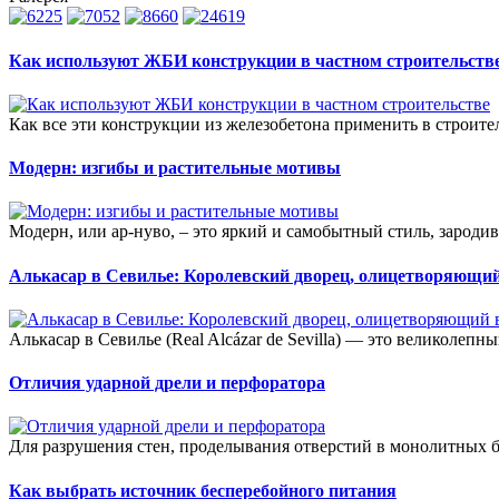
Как используют ЖБИ конструкции в частном строительств
Как все эти конструкции из железобетона применить в строител
Модерн: изгибы и растительные мотивы
Модерн, или ар-нуво, – это яркий и самобытный стиль, зародив
Алькасар в Севилье: Королевский дворец, олицетворяющи
Алькасар в Севилье (Real Alcázar de Sevilla) — это великолепн
Отличия ударной дрели и перфоратора
Для разрушения стен, проделывания отверстий в монолитных б
Как выбрать источник бесперебойного питания