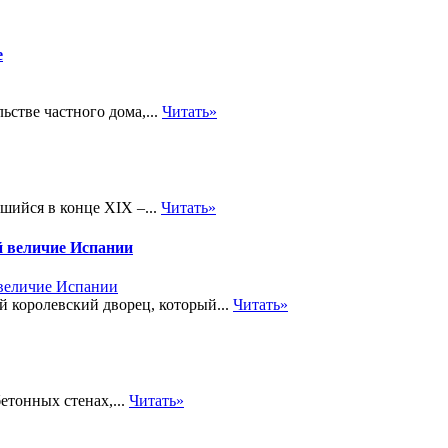
е
ьстве частного дома,...
Читать»
шийся в конце XIX –...
Читать»
й величие Испании
ый королевский дворец, который...
Читать»
етонных стенах,...
Читать»