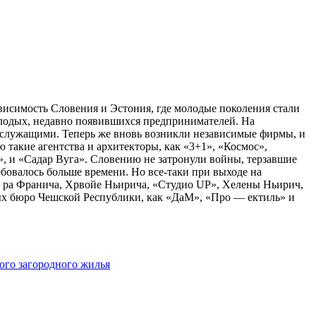
исимость Словения и Эстония, где молодые поколения стали
олодых, недавно появившихся предпринимателей. На
 служащими. Теперь же вновь возникли независимые фирмы, и
такие агентства и архитекторы, как «3+1», «Космос»,
, и «Садар Вуга». Словению не затронули войны, терзавшие
бовалось больше времени. Но все-таки при выходе на
— ра Франича, Хрвойе Ньирича, «Студио UP», Хелены Ньирич,
ных бюро Чешской Республики, как «ДаМ», «Про — ектиль» и
ого загородного жилья