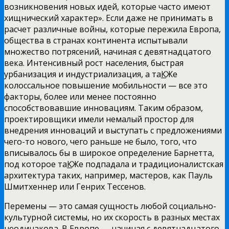
возникновения новых идей, которые часто имеют
хищнический характер». Если даже
не принимать в
расчет различные войны, которые пережила Европа,
общества в странах континента испытывали
множество потрясений, начиная с девятнадцатого
века. Интенсивный рост населения, быстрая
урбанизация и индустриализация, а та
К
Же
колоссальное повышение мобильности — все это
факторы, более или менее постоянно
способствовавшие инновациям. Таким образом,
проектировщики имели немалый простор для
внедрения инноваций и выступать с предложениями
чего-то нового, чего раньше не было, того, что
вписывалось бы в широкое определение Барнетта,
под которое та
К
Же подпадала и традиционалистская
архитектура таких, например, мастеров, как Пауль
Шмитхеннер или Генрих Тессенов.
Перемены — это самая сущность любой социально-
культурной системы, но их скорость в разных местах
неодинакова. В Европе — начиная с девятнадцатого