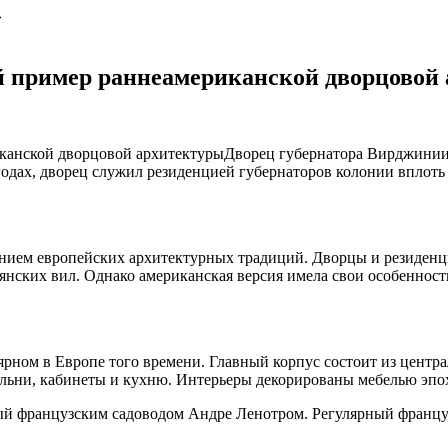
»
й пример раннеамериканской дворцовой
Дворец губернатора Вирджинии
годах, дворец служил резиденцией губернаторов колонии вплоть
анием европейских архитектурных традиций. Дворцы и резиден
ьянских вил. Однако американская версия имела свои особенно
ярном в Европе того времени. Главный корпус состоит из центр
пальни, кабинеты и кухню. Интерьеры декорированы мебелью эп
ый французским садоводом Андре Ленотром. Регулярный француз