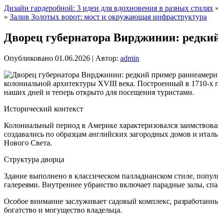
Дизайн гардеробной: 3 идеи для вдохновения в разных стилях
«
Залив Золотых ворот: мост и окружающая инфраструктура
Дворец губернатора Вирджинии: редки
Опубликовано
01.06.2026
|
Автор:
admin
колониальной архитектуры XVIII века. Построенный в 1710-х 
наших дней и теперь открыто для посещения туристами.
Исторический контекст
Колониальный период в Америке характеризовался заимствов
создавались по образцам английских загородных домов и итал
Нового Света.
Структура дворца
Здание выполнено в классическом палладианском стиле, попул
галереями. Внутреннее убранство включает парадные залы, с
Особое внимание заслуживает садовый комплекс, разработанн
богатство и могущество владельца.