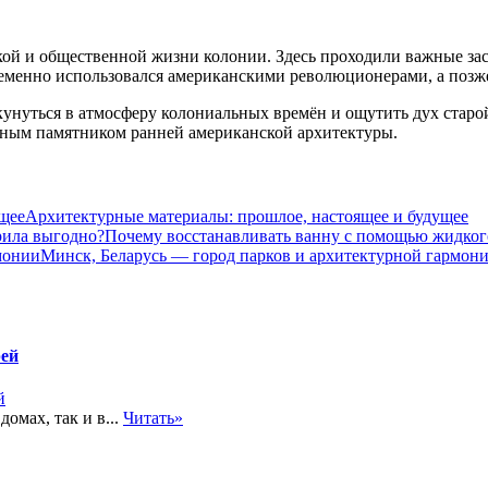
кой и общественной жизни колонии. Здесь проходили важные зас
еменно использовался американскими революционерами, а позже 
окунуться в атмосферу колониальных времён и ощутить дух старо
енным памятником ранней американской архитектуры.
Архитектурные материалы: прошлое, настоящее и будущее
Почему восстанавливать ванну с помощью жидког
Минск, Беларусь — город парков и архитектурной гармон
рей
омах, так и в...
Читать»