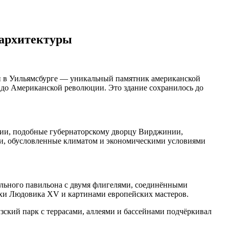
 архитектуры
 в Уильямсбурге — уникальный памятник американской
 до Американской революции. Это здание сохранилось до
ции, подобные губернаторскому дворцу Вирджинии,
сти, обусловленные климатом и экономическими условиями
ального павильона с двумя флигелями, соединёнными
охи Людовика XV и картинами европейских мастеров.
ский парк с террасами, аллеями и бассейнами подчёркивал