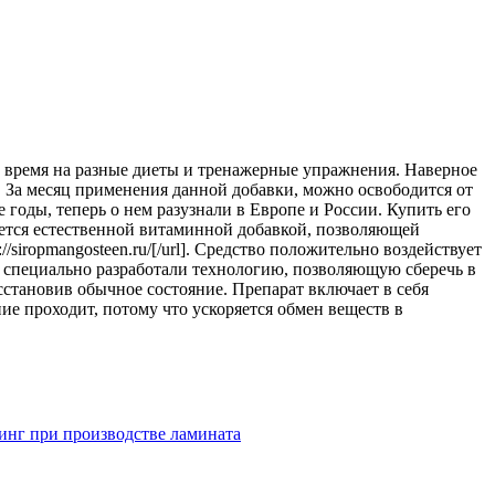
ь время на разные диеты и тренажерные упражнения. Наверное
я. За месяц применения данной добавки, можно освободится от
 годы, теперь о нем разузнали в Европе и России. Купить его
ается естественной витаминной добавкой, позволяющей
://siropmangosteen.ru/[/url]. Средство положительно воздействует
о специально разработали технологию, позволяющую сберечь в
становив обычное состояние. Препарат включает в себя
ие проходит, потому что ускоряется обмен веществ в
инг при производстве ламината