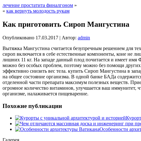
лечение простатита финалгоном
»
«
как вернуть молодость рукам
Как приготовить Сироп Мангустина
Опубликовано
17.03.2017
|
Автор:
admin
Вытяжка Мангустина считается безупречным решением для тех, 
сироп включается в себе естественные компоненты, коие не 
лишних 11 кг. На западе данный плод почитается и имеет имя 
можно без особых проблем, поэтому можно без помощи других
эффективно снизить вес тела. купить Сироп Мангустина в запарожь
на общее состояние организма. В одной банке БАДа содержитс
отделенной части препарата максимум полезных веществ. Прие
огромное количество витаминов, улучшается ваш иммунитет, чт
организме, налаживается пищеварение.
Похожие публикации
Курорт
Особенности архи
Галерея