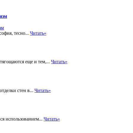
изм
офия, тесно...
Читать»
тягощаются еще и тем,...
Читать»
тделки стен в...
Читать»
йся использованием...
Читать»