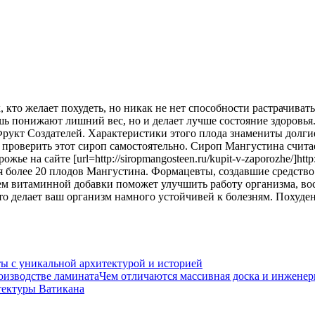
кто желает похудеть, но никак не нет способности растрачиват
лишь понижают лишний
вес, но и делает лучше состояние здоровь
Фрукт Создателей. Характеристики этого плода знамениты долгие
 проверить этот сироп самостоятельно. Сироп Мангустина счит
е на сайте [url=http://siropmangosteen.ru/kupit-v-zaporozhe/]http
я более 20 плодов Мангустина. Формацевты, создавшие средств
м витаминной добавки поможет улучшить работу организма, вос
о делает ваш организм намного устойчивей к болезням. Похуден
ы с уникальной архитектурой и историей
Чем отличаются массивная доска и инженер
тектуры Ватикана