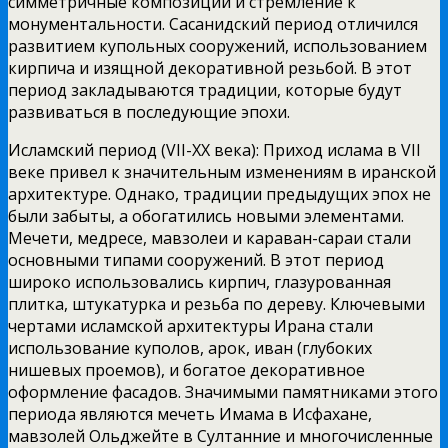
симметричные композиции и стремление к
монументальности. Сасанидский период отличился
развитием купольных сооружений, использованием
кирпича и изящной декоративной резьбой. В этот
период закладываются традиции, которые будут
развиваться в последующие эпохи.
Исламский период (VII-XX века): Приход ислама в VII
веке привел к значительным изменениям в иранской
архитектуре. Однако, традиции предыдущих эпох не
были забыты, а обогатились новыми элементами.
Мечети, медресе, мавзолеи и караван-сараи стали
основными типами сооружений. В этот период
широко использовались кирпич, глазурованная
плитка, штукатурка и резьба по дереву. Ключевыми
чертами исламской архитектуры Ирана стали
использование куполов, арок, иван (глубоких
нишевых проемов), и богатое декоративное
оформление фасадов. Значимыми памятниками этого
периода являются мечеть Имама в Исфахане,
мавзолей Ольджейте в Султанние и многочисленные