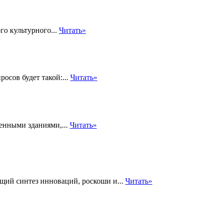
го культурного...
Читать»
росов будет такой:...
Читать»
енными зданиями,...
Читать»
щий синтез инноваций, роскоши и...
Читать»