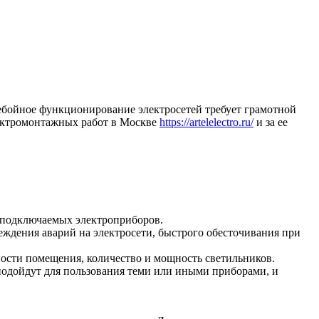
ребойное функционирование электросетей требует грамотной
лектромонтажных работ в Москве
https://artelelectro.ru/
и за ее
 подключаемых электроприборов.
еждения аварий на электросети, быстрого обесточивания при
ности помещения, количество и мощность светильников.
подойдут для пользования теми или иными приборами, и