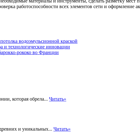
 необходимые материалы и инструменты, сделать разметку мест п
роверка работоспособности всех элементов сети и оформление а
 потолка водоэмульсионной краской
а и технологические инновации
барокко-рококо во Франции
онии, которая обрела...
Читать»
древних и уникальных...
Читать»