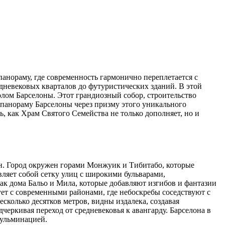
панораму, где современность гармонично переплетается с
дневековых кварталов до футуристических зданий. В этой
олом Барселоны.
Этот грандиозный собор, строительство
 панораму Барселоны через призму этого уникального
, как Храм Святого Семейства не только дополняет, но и
н. Город окружен горами Монжуик и Тибитабо, которые
вляет собой сетку улиц с широкими бульварами,
ак дома Бальо и Мила, которые добавляют изгибов и фантазии
ует с современными районами, где небоскребы соседствуют с
колько десятков метров, видны издалека, создавая
черкивая переход от средневековья к авангарду. Барселона в
кульминацией.