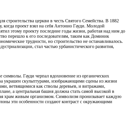
ля строительства церкви в честь Святого Семейства. В 1882
, когда проект взял на себя Антонио Гауди. Молодой
тил этому проекту последние годы жизни, работая над ним до
дство перешло к его последователям, таким как Доминик
номические трудности, но строительство не останавливалось.
дустриализации, стал частью урбанистического развития,
е символы. Гауди черпал вдохновение из органических
ства украшен скульптурами, изображающими сцены из жизни
ми, ветвящимися как стволы деревьев, и витражами,
лане, а центральная башня должна стать самой высокой в
елая храм живым организмом. Символизм пронизывает каждую
селоны эти особенности создают контраст с окружающими