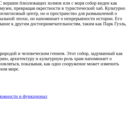
 С вершин близлежащих холмов или с моря собор виден как
музеи, превращая окрестности в туристический хаб. Культурно
 религиозный центр, но и пространство для размышлений о
иальной эпохи, он напоминает о непрерывности истории. Его
ание к другим достопримечательностям, таким как Парк Гуэль,
иродой и человеческим гением. Этот собор, задуманный как
рию, архитектуру и культурную роль храм напоминает о
хновляться, показывая, как одно сооружение может изменить
нном мире.
зможности и функционал