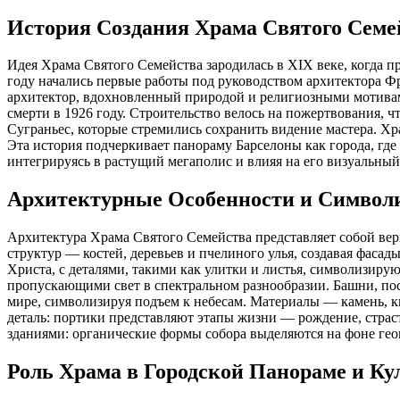
История Создания Храма Святого Семе
Идея Храма Святого Семейства зародилась в XIX веке, когда п
году начались первые работы под руководством архитектора Фр
архитектор, вдохновленный природой и религиозными мотивами
смерти в 1926 году. Строительство велось на пожертвования, 
Суграньес, которые стремились сохранить видение мастера. Х
Эта история подчеркивает панораму Барселоны как города, где
интегрируясь в растущий мегаполис и влияя на его визуальный
Архитектурные Особенности и Символ
Архитектура Храма Святого Семейства представляет собой ве
структур — костей, деревьев и пчелиного улья, создавая фа
Христа, с деталями, такими как улитки и листья, символизир
пропускающими свет в спектральном разнообразии. Башни, посв
мире, символизируя подъем к небесам. Материалы — камень, 
деталь: портики представляют этапы жизни — рождение, страс
зданиями: органические формы собора выделяются на фоне гео
Роль Храма в Городской Панораме и К