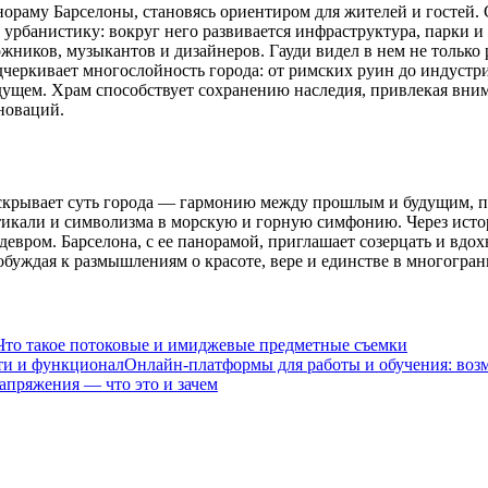
ораму Барселоны, становясь ориентиром для жителей и гостей.
урбанистику: вокруг него развивается инфраструктура, парки и 
жников, музыкантов и дизайнеров. Гауди видел в нем не только
дчеркивает многослойность города: от римских руин до индустр
дущем. Храм способствует сохранению наследия, привлекая вним
новаций.
скрывает суть города — гармонию между прошлым и будущим, пр
тикали и символизма в морскую и горную симфонию. Через исто
девром. Барселона, с ее панорамой, приглашает созерцать и вдо
обуждая к размышлениям о красоте, вере и единстве в многогра
Что такое потоковые и имиджевые предметные съемки
Онлайн-платформы для работы и обучения: во
апряжения — что это и зачем