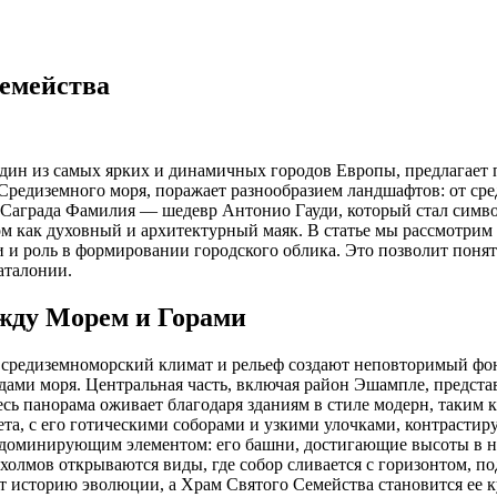
емейства
один из самых ярких и динамичных городов Европы, предлагает 
Средиземного моря, поражает разнообразием ландшафтов: от сре
и Саграда Фамилия — шедевр Антонио Гауди, который стал симв
ом как духовный и архитектурный маяк. В статье мы рассмотрим
 и роль в формировании городского облика. Это позволит понять
аталонии.
жду Морем и Горами
де средиземноморский климат и рельеф создают неповторимый фо
одами моря. Центральная часть, включая район Эшампле, предста
ь панорама оживает благодаря зданиям в стиле модерн, таким к
та, с его готическими соборами и узкими улочками, контрастир
доминирующим элементом: его башни, достигающие высоты в нес
олмов открываются виды, где собор сливается с горизонтом, под
ет историю эволюции, а Храм Святого Семейства становится ее 