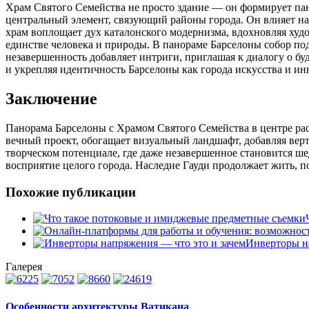
Храм Святого Семейства не просто здание — он формирует пан
центральный элемент, связующий районы города. Он влияет на 
храм воплощает дух каталонского модернизма, вдохновляя худо
единстве человека и природы. В панораме Барселоны собор по
незавершенность добавляет интриги, приглашая к диалогу о бу
и укрепляя идентичность Барселоны как города искусства и ин
Заключение
Панорама Барселоны с Храмом Святого Семейства в центре ра
вечный проект, обогащает визуальный ландшафт, добавляя вер
творческом потенциале, где даже незавершенное становится ше
восприятие целого города. Наследие Гауди продолжает жить, п
Похожие публикации
Инверторы н
Галерея
Особенности архитектуры Ватикана