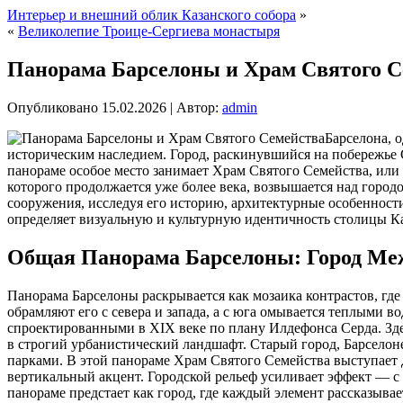
Интерьер и внешний облик Казанского собора
»
«
Великолепие Троице-Сергиева монастыря
Панорама Барселоны и Храм Святого С
Опубликовано
15.02.2026
|
Автор:
admin
Барселона, 
историческим наследием. Город, раскинувшийся на побережье 
панораме особое место занимает Храм Святого Семейства, ил
которого продолжается уже более века, возвышается над город
сооружения, исследуя его историю, архитектурные особенности
определяет визуальную и культурную идентичность столицы К
Общая Панорама Барселоны: Город Ме
Панорама Барселоны раскрывается как мозаика контрастов, г
обрамляют его с севера и запада, а с юга омывается теплыми в
спроектированными в XIX веке по плану Илдефонса Серда. Здес
в строгий урбанистический ландшафт. Старый город, Барселоне
парками. В этой панораме Храм Святого Семейства выступает 
вертикальный акцент. Городской рельеф усиливает эффект — с х
панораме предстает как город, где каждый элемент рассказыва