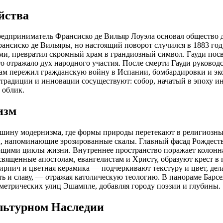
йства
редприниматель Франсиско де Вильяр Лоуэла основал общество д
ансиско де Вильяры, но настоящий поворот случился в 1883 году
, превратил скромный храм в грандиозный символ. Гауди посвя
что отражало дух народного участия. После смерти Гауди руково
рам пережил гражданскую войну в Испании, бомбардировки и эко
 традиции и инновации сосуществуют: собор, начатый в эпоху ин
 облик.
изм
ршину модернизма, где формы природы перетекают в религиозны
сады, напоминающие эрозированные скалы. Главный фасад Рожде
ующими циклы жизни. Внутреннее пространство поражает колонна
ященные апостолам, евангелистам и Христу, образуют крест в п
кирпич и цветная керамика — подчеркивают текстуру и цвет, д
ть и славу, — отражая католическую теологию. В панораме Бар
метрических улиц Эшампле, добавляя городу поэзии и глубины.
ультурном Наследии