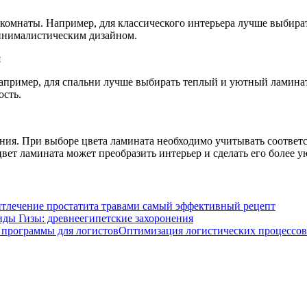
 комнаты. Например, для классического интерьера лучше выбира
инималистическим дизайном.
я
Например, для спальни лучше выбирать теплый и уютный ламинат
ость.
ия. При выборе цвета ламината необходимо учитывать соответст
вет ламината может преобразить интерьер и сделать его более
лечение простатита травами самый эффективный рецепт
ды Гизы: древнеегипетские захоронения
Оптимизация логистических процессов