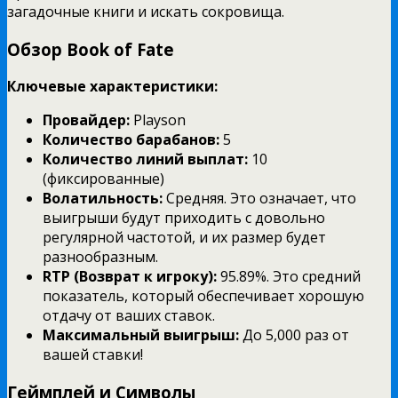
загадочные книги и искать сокровища.
Обзор Book of Fate
Ключевые характеристики:
Провайдер:
Playson
Количество барабанов:
5
Количество линий выплат:
10
(фиксированные)
Волатильность:
Средняя. Это означает, что
выигрыши будут приходить с довольно
регулярной частотой, и их размер будет
разнообразным.
RTP (Возврат к игроку):
95.89%. Это средний
показатель, который обеспечивает хорошую
отдачу от ваших ставок.
Максимальный выигрыш:
До 5,000 раз от
вашей ставки!
Геймплей и Символы