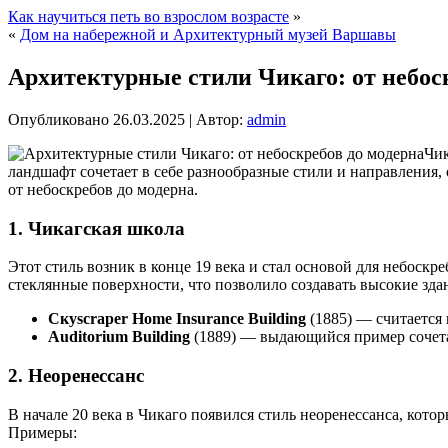
Как научиться петь во взрослом возрасте
»
«
Дом на набережной и Архитектурный музей Варшавы
Архитектурные стили Чикаго: от небос
Опубликовано
26.03.2025
|
Автор:
admin
Чик
ландшафт сочетает в себе разнообразные стили и направления,
от небоскребов до модерна.
1.
Чикагская школа
Этот стиль возник в конце 19 века и стал основой для небоск
стеклянные поверхности, что позволило создавать высокие зд
Скyscraper Home Insurance Building
(1885) — считается
Auditorium Building
(1889) — выдающийся пример сочета
2.
Неоренессанс
В начале 20 века в Чикаго появился стиль неоренессанса, кот
Примеры: