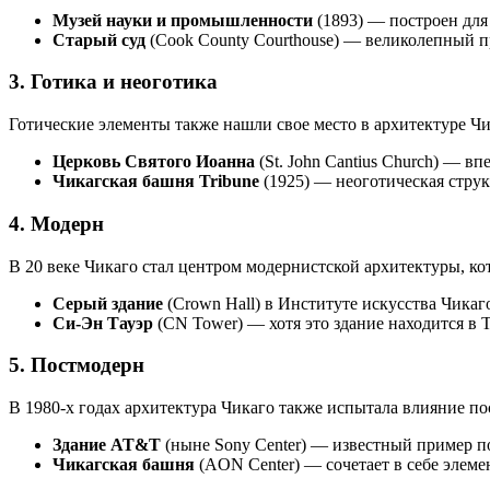
Музей науки и промышленности
(1893) — построен для 
Старый суд
(Cook County Courthouse) — великолепный п
3.
Готика и неоготика
Готические элементы также нашли свое место в архитектуре Ч
Церковь Святого Иоанна
(St. John Cantius Church) — в
Чикагская башня Tribune
(1925) — неоготическая стру
4.
Модерн
В 20 веке Чикаго стал центром модернистской архитектуры, к
Серый здание
(Crown Hall) в Институте искусства Чика
Си-Эн Тауэр
(CN Tower) — хотя это здание находится в 
5.
Постмодерн
В 1980-х годах архитектура Чикаго также испытала влияние п
Здание AT&T
(ныне Sony Center) — известный пример п
Чикагская башня
(AON Center) — сочетает в себе элеме