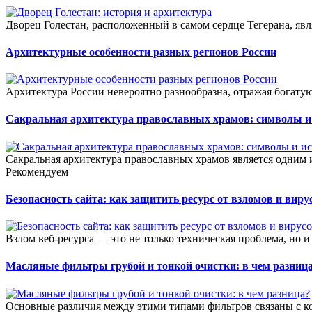
Дворец Голестан, расположенный в самом сердце Тегерана, явля
Архитектурные особенности разных регионов России
Архитектура России невероятно разнообразна, отражая богатую
Сакральная архитектура православных храмов: символы и
Сакральная архитектура православных храмов является одним 
Рекомендуем
Безопасность сайта: как защитить ресурс от взломов и виру
Взлом веб-ресурса — это не только техническая проблема, но и
Масляные фильтры грубой и тонкой очистки: в чем разниц
Основные различия между этими типами фильтров связаны с к