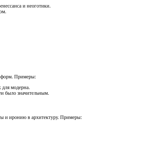
енессанса и неоготики.
ом.
е форм. Примеры:
 для модерна.
деи было значительным.
ты и иронию в архитектуру. Примеры: