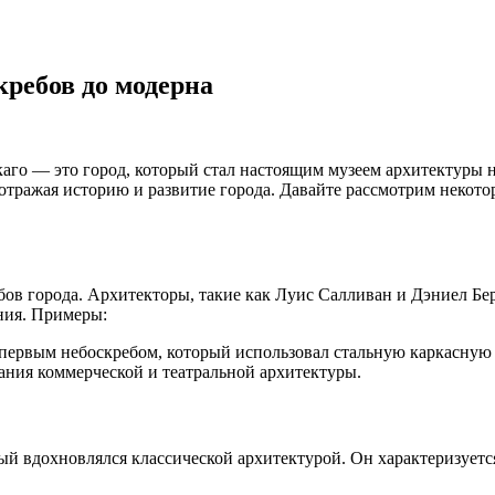
кребов до модерна
аго — это город, который стал настоящим музеем архитектуры 
 отражая историю и развитие города. Давайте рассмотрим некот
ребов города. Архитекторы, такие как Луис Салливан и Дэниел Б
ания. Примеры:
 первым небоскребом, который использовал стальную каркасную
ния коммерческой и театральной архитектуры.
орый вдохновлялся классической архитектурой. Он характеризуе