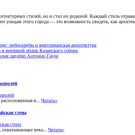
итектурных стилей, но и стал их родиной. Каждый стиль отража
о улицам этого города — это возможность увидеть, как архитек
онг: небоскребы и викторианская архитектура
 и внешний облик Казанского собора
лия: шедевр Антонио Гауди
 королей
 расположенная в...
Читать»
йская стена
, охватывающее века...
Читать»