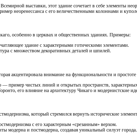
Всемирной выставки, этот здание сочетает в себе элементы неор
ример неоренессанса с его величественными колоннами и купол
икаго, особенно в церквах и общественных зданиях. Примеры:
печатляющее здание с характерными готическими элементами.
ктура с множеством декоративных деталей и шпилей.
оторая акцентировала внимание на функциональности и простот
го — пример чистых линий и открытых пространств, характерных
Торонто, его влияние на архитектуру Чикаго и модернистские и
остмодернизма, который стремился вернуть исторические элемен
остмодернизма с его характерным «срезанным» верхом.
нты модерна и постмодерна, создавая уникальный силуэт города.