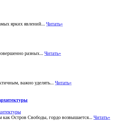
амых ярких явлений...
Читать»
совершенно разных...
Читать»
ктичным, важно уделять...
Читать»
архитектуры
м как Остров Свободы, гордо возвышается...
Читать»